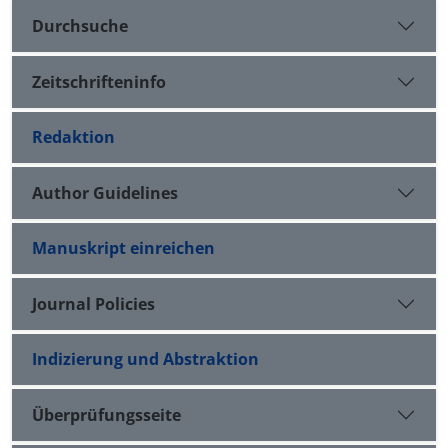
Durchsuche
Zeitschrifteninfo
Redaktion
Author Guidelines
Manuskript einreichen
Journal Policies
Indizierung und Abstraktion
Überprüfungsseite