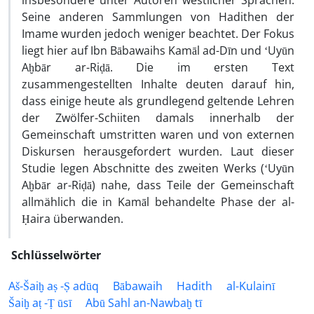
insbesondere unter Autoren westlicher Sprachen.
Seine anderen Sammlungen von Hadithen der
Imame wurden jedoch weniger beachtet. Der Fokus
liegt hier auf Ibn Bābawaihs Kamāl ad-Dīn und ʻUyūn
Aḫbār ar-Riḍā. Die im ersten Text
zusammengestellten Inhalte deuten darauf hin,
dass einige heute als grundlegend geltende Lehren
der Zwölfer-Schiiten damals innerhalb der
Gemeinschaft umstritten waren und von externen
Diskursen herausgefordert wurden. Laut dieser
Studie legen Abschnitte des zweiten Werks (ʻUyūn
Aḫbār ar-Riḍā) nahe, dass Teile der Gemeinschaft
allmählich die in Kamāl behandelte Phase der al-
Ḥaira überwanden.
Schlüsselwörter
Aš-Šaiḫ aṣ -Ṣ adūq
Bābawaih
Hadith
al-Kulainī
Šaiḫ aṭ -Ṭ ūsī
Abū Sahl an-Nawbaḫ tī