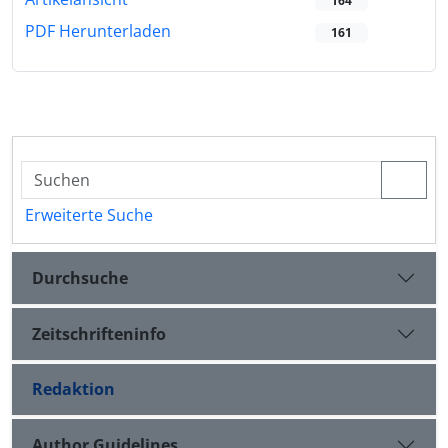
164
PDF Herunterladen
161
Erweiterte Suche
Durchsuche
Zeitschrifteninfo
Redaktion
Author Guidelines