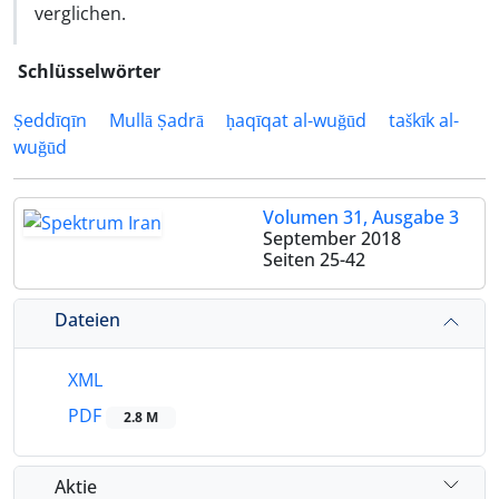
verglichen.
Schlüsselwörter
Ṣeddīqīn
Mullā Ṣadrā
ḥaqīqat al-wuğūd
taškīk al-
wuğūd
Volumen 31, Ausgabe 3
September 2018
Seiten
25-42
Dateien
XML
PDF
2.8 M
Aktie