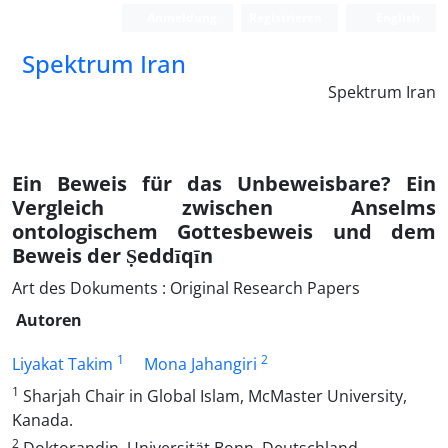
Anmeldung
Registrieren
English
Spektrum Iran
Spektrum Iran
Ein Beweis für das Unbeweisbare? Ein
Vergleich zwischen Anselms
ontologischem Gottesbeweis und dem
Beweis der Ṣeddīqīn
Art des Dokuments : Original Research Papers
Autoren
1
2
Liyakat Takim
Mona Jahangiri
1
Sharjah Chair in Global Islam, McMaster University,
Kanada.
2