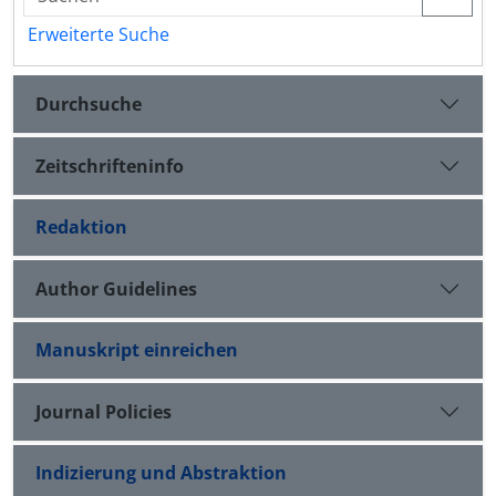
Erweiterte Suche
Durchsuche
Zeitschrifteninfo
Redaktion
Author Guidelines
Manuskript einreichen
Journal Policies
Indizierung und Abstraktion