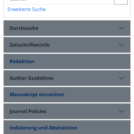
Erweiterte Suche
Durchsuche
Zeitschrifteninfo
Redaktion
Author Guidelines
Manuskript einreichen
Journal Policies
Indizierung und Abstraktion