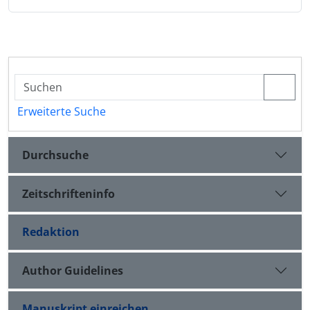
Erweiterte Suche
Durchsuche
Zeitschrifteninfo
Redaktion
Author Guidelines
Manuskript einreichen