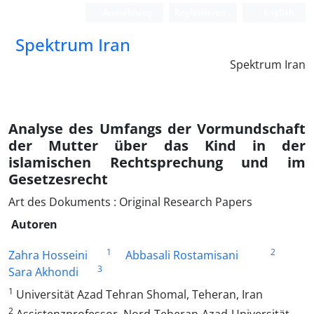
Anmeldung
Registrieren
English
Spektrum Iran
Spektrum Iran
Analyse des Umfangs der Vormundschaft
der Mutter über das Kind in der
islamischen Rechtsprechung und im
Gesetzesrecht
Art des Dokuments : Original Research Papers
Autoren
1
2
Zahra Hosseini
Abbasali Rostamisani
3
Sara Akhondi
1
Universität Azad Tehran Shomal, Teheran, Iran
2