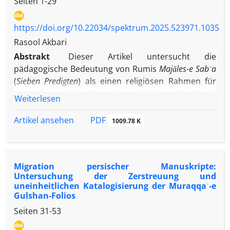
Seiten
1-29
https://doi.org/10.22034/spektrum.2025.523971.1035
Rasool Akbari
Abstrakt
Dieser Artikel untersucht die
pädagogische Bedeutung von Rumis
Majāles-e Sabʿa
(
Sieben Predigten
) als einen religiösen Rahmen für
Sinnstiftung in der Erwachsenenbildung. Die Studie
Weiterlesen
positioniert Religion als ein Sinndeutungssystem
und hebt das bislang wenig genutzte pädagogische
PDF
Artikel ansehen
1009.78 K
Potenzial von Weisheitsliteratur hervor,
insbesondere im Hinblick auf existenzielle
Orientierung bei muslimischen Erwachsenen in
Migration persischer Manuskripte:
diasporischen Kontexten. Unter Anwendung des
Untersuchung der Zerstreuung und
viergliedrigen Sinnmodells von Baumeister und
uneinheitlichen Katalogisierung der Muraqqaʿ-e
Vohs – bestehend aus Zweck, Werten, Wirksamkeit
Gulshan-Folios
und Selbstwert – bietet der Artikel eine
Seiten
31-53
hermeneutisch-phänomenologische Analyse von
Rumis erster Predigt, um seine Vorstellungen vom