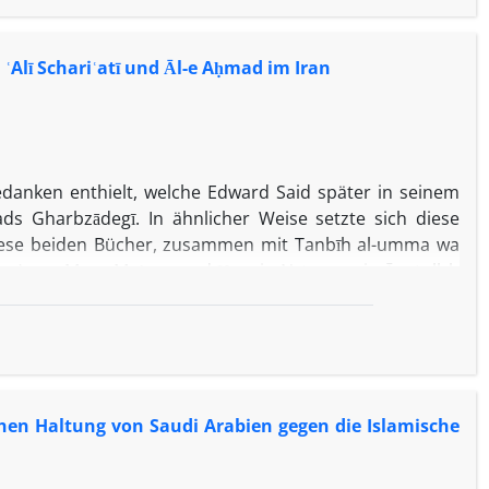
ʿAlī Schariʿatī und Āl-e Aḥmad im Iran
Gedanken enthielt, welche Edward Said später in seinem
ds Gharbzādegī. In ähnlicher Weise setzte sich diese
 Diese beiden Bücher, zusammen mit Tanbīh al-umma wa
ion) von Mīrzā Moḥammad Ḥosein Nāʾīnī sowie Āyatollāh
ren wohl zu den einflussreichsten Werken Irans im 20.
sucht ihre heutige Rezeption im Iran.
hen Haltung von Saudi Arabien gegen die Islamische