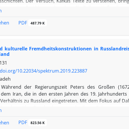
schichten. Der Versuch, Kafkas Texte zu verstehen, brin
denen seine Erzählungen beruhen. Ein Teil von Kafkas liter
n
Ereignisse und Umstände seines Lebens. Daher versucht d
ntersuchen. Zwar lässt sich die Bedeutung seiner Werke nic
PDF
sehen
487.79 K
e zur teilweisen Erhellung und Entwicklung möglicher Deut
man Das Schloss im Zusammenhang mit seinen autobiogra
tion des fragmentarischen Textes.
d kulturelle Fremdheitskonstruktionen in Russlandreise
land
131
/doi.org/10.22034/spektrum.2019.223887
zadeh
Während der Regierungszeit Peters des Großen (1672–
dem Iran, die in den ersten Jahren des 19. Jahrhunderts i
Verhältnis zu Russland eingetreten. Mit dem Fokus auf Dalī
rhunderts über Russland, untersucht dieser Beitrag aus soz
n
r Fremdheit anhand grenzziehender Praktiken. Anhand exe
 Fremdheit erzeugt werden und mit welchen Strategien di
PDF
sehen
823.56 K