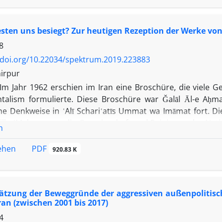
sten uns besiegt? Zur heutigen Rezeption der Werke von 
8
/doi.org/10.22034/spektrum.2019.223883
irpur
Im Jahr 1962 erschien im Iran eine Broschüre, die viele 
talism formulierte. Diese Broschüre war Ǧalāl Āl-e Aḥma
che Denkweise in ʿAlī Schariʿatīs Ummat wa Imāmat fort.
milla (Mahnung an die Gemeinschaft und Reinigung der Nat
n
omeynīs Ḥokūmat-e eslāmī (Die islamische Regierung), gehö
. Der vorliegende Beitrag analysiert diese Werke und unter
PDF
sehen
920.83 K
hätzung der Beweggründe der aggressiven außenpolitisc
ran (zwischen 2001 bis 2017)
4