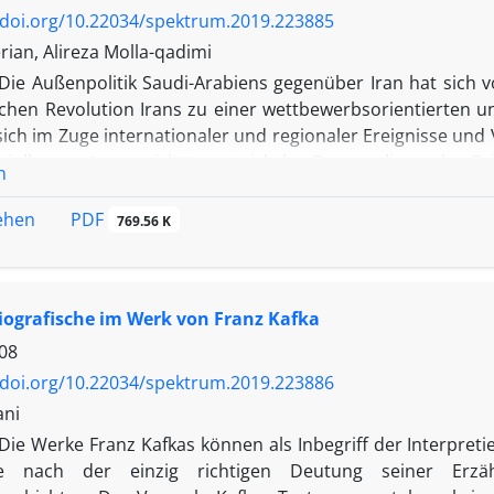
/doi.org/10.22034/spektrum.2019.223885
ian, Alireza Molla-qadimi
Die Außenpolitik Saudi-Arabiens gegenüber Iran hat sich 
schen Revolution Irans zu einer wettbewerbsorientierten 
 sich im Zuge internationaler und regionaler Ereignisse un
spiellosen Aggressivität entwickelt. Der vorliegende 
n
ischen Haltungen, Prioritäten und Verhaltensweisen Saudi-
e zeigt auf, wie die genannten Entwicklungen die S
PDF
sehen
769.56 K
ngsträger auf Irans Stellung im regionalen Gleichgewich
n das Kräfteverhältnis zugunsten Irans verschoben sehe
re Richtung entwickelt, mit dem Ziel, Irans Rolle und E
iografische im Werk von Franz Kafka
die zu diesem Wandel geführt haben. Sie legt nahe, da
e Rivalitäten zu den Hauptursachen dieser aggressiven Polit
08
/doi.org/10.22034/spektrum.2019.223886
ani
Die Werke Franz Kafkas können als Inbegriff der Interpreti
e nach der einzig richtigen Deutung seiner Erzäh