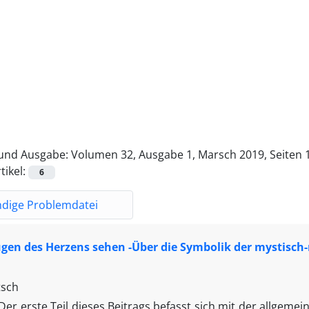
und Ausgabe:
Volumen 32, Ausgabe 1, Marsch 2019, Seiten 
tikel:
6
ndige Problemdatei
gen des Herzens sehen -Über die Symbolik der mystisc
tsch
Der erste Teil dieses Beitrags befasst sich mit der allgem