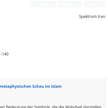
Anmeldung
Registrieren
English
Spektrum Iran
1-140
h-metaphysischen Schau im Islam
einen Bedeutung der Symbole, die die Wahrheit darstellen