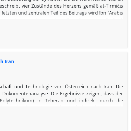
chreibt vier Zustände des Herzens gemäß at-Tirmiḏīs
m letzten und zentralen Teil des Beitrags wird Ibn ʿArabīs
e vom „Auge des Herzens“ auf Grundlage seiner
Fu
ṣ
ū
ṣ
al-
h Iran
chaft und Technologie von Österreich nach Iran. Die
s Dokumentenanalyse. Die Ergebnisse zeigen, dass der
Polytechnikum) in Teheran und indirekt durch die
r, Ärzte, durch die Reisen der Kadscharenkönige nach
, Münzanstalten, Sicherheitskräften sowie durch den
g im Iran erfolgte. Die Hauptaussage der vorliegenden
n Bedeutung in den jeweiligen Bereichen aufzuzeigen.