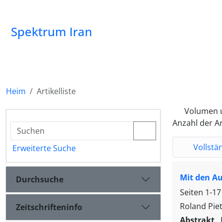
Spektrum Iran
Heim
Artikelliste
Volumen 
Anzahl der Ar
Vollstä
Erweiterte Suche
Mit den Au
Durchsuche
Seiten
1-17
Roland Pie
Zeitschrifteninfo
Abstrakt