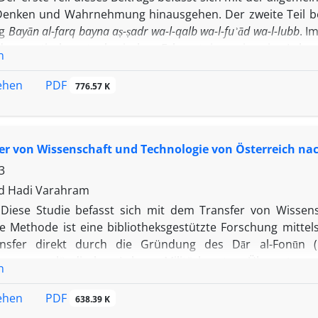
enken und Wahrnehmung hinausgehen. Der zweite Teil bes
ng
Bayān al-farq bayna a
ṣ
-
ṣ
adr wa-l-qalb wa-l-fu
ʾ
ā
d wa-l-lubb
. I
der mystisch-metaphysischen Erkenntnis sowie seine Lehr
n
tert.
PDF
sehen
776.57 K
er von Wissenschaft und Technologie von Österreich nac
3
 Hadi Varahram
Diese Studie befasst sich mit dem Transfer von Wissens
 Methode ist eine bibliotheksgestützte Forschung mittel
ansfer direkt durch die Gründung des Dār al-Fonūn (
tungen ausländischer Lehrer, Militärberater, Übersetze
n
n Bau von Straßen, Brücken, Eisenbahnen, Postdiensten
itärischer Ausrüstung aus Österreich und deren Nachahmun
PDF
sehen
638.39 K
eht darin, den Einfluss dieses Transfers auf Iran und desse