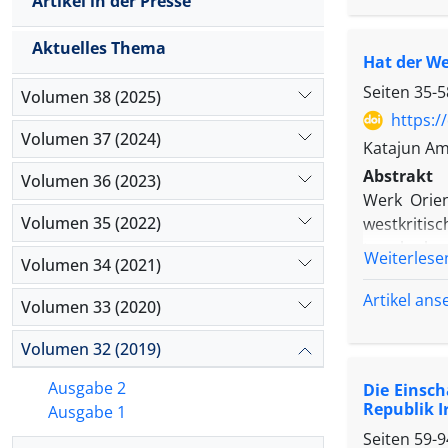
Artikel in der Presse
Aktuelles Thema
Hat der We
Seiten
35-5
Volumen 38 (2025)
https:/
Volumen 37 (2024)
Katajun Am
Abstrakt
Volumen 36 (2023)
Werk Orien
Volumen 35 (2022)
westkritis
tanzīh al-
Weiterlese
Volumen 34 (2021)
Rūḥollāh Ḫ
Jahrhundert
Artikel an
Volumen 33 (2020)
Volumen 32 (2019)
Ausgabe 2
Die Einsc
Republik I
Ausgabe 1
Seiten
59-9