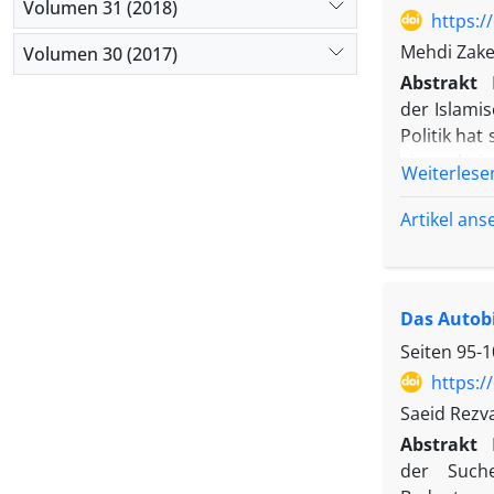
Volumen 31 (2018)
https:/
Mehdi Zaker
Volumen 30 (2017)
Abstrakt
der Islami
Politik hat
einer bei
Weiterlese
außenpolit
Die Studi
Artikel an
Entscheidu
Autoritäte
aggressive
Das Autob
Faktoren, 
ideologisch
Seiten
95-1
https:/
Saeid Rezv
Abstrakt
der Such