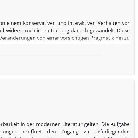
von einem konservativen und interaktiven Verhalten vor
und widersprüchlichen Haltung danach gewandelt. Diese
d Veränderungen von einer vorsichtigen Pragmatik hin zu
Beitrag untersucht systematisch die Gründe für die
Arabiens, insbesondere im Zeitraum von 2001 bis 2017.
ichtweise der saudischen Eliten und politischen
t beeinflusst haben. Es scheint, dass die saudischen
n. Infolgedessen hat sich ihre Außenpolitik in eine
influss zu schwächen. Die Studie analysiert daher die
ss Identitätskonflikte, Sicherheitsbedrohungen und
ik zählen.
erbarkeit in der modernen Literatur gelten. Die Aufgabe
lungen eröffnet den Zugang zu tieferliegenden