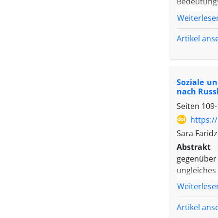
Bedeutungs
offen, auf 
Weiterlese
konkreter 
Texten zu u
Artikel an
trägt dies
Kafkas Ro
Interpreta
Soziale un
nach Russ
Seiten
109-
https:/
Sara Farid
Abstrakt
gegenüber 
ungleiches 
des 19. Jah
Weiterlese
kulturelle
Formen von
Artikel an