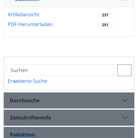
Artikelansicht
237
PDF Herunterladen
201
Erweiterte Suche
Durchsuche
Zeitschrifteninfo
Redaktion