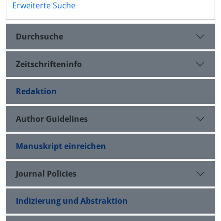
Erweiterte Suche
Durchsuche
Zeitschrifteninfo
Redaktion
Author Guidelines
Manuskript einreichen
Journal Policies
Indizierung und Abstraktion