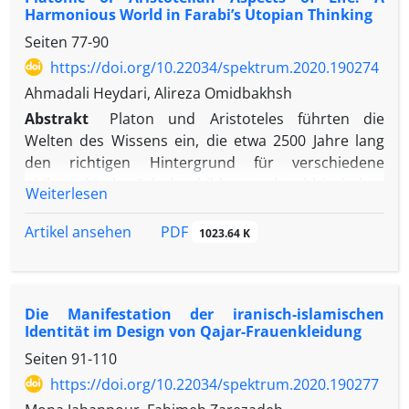
Harmonious World in Farabi’s Utopian Thinking
und Herausforderungen der „Migrationsliteratur“
Seiten
77-90
sollen anhand von Beispielen aus den Erzählungen
Goli Taraghis – mit dem Fokus auf drei Frauen und
https://doi.org/10.22034/spektrum.2020.190274
drei Lebensgeschichten – veranschaulicht,
Ahmadali Heydari, Alireza Omidbakhsh
hervorgehoben und erläutert werden.
Abstrakt
Platon und Aristoteles führten die
Welten des Wissens ein, die etwa 2500 Jahre lang
den richtigen Hintergrund für verschiedene
philosophische Schulen bildeten, obwohl in jedem
Weiterlesen
Menschen immer eine platonische und eine
aristotelische Dimension erkennbar waren, die sich
PDF
Artikel ansehen
1023.64 K
normalerweise in Literatur, Philosophie und Kunst
offenbart. Sowohl Platon als auch Aristoteles haben
einen großen Einfluss auf die islamische Kultur und
Die Manifestation der iranisch-islamischen
Zivilisation ausgeübt, in der sowohl „konkrete
Identität im Design von Qajar-Frauenkleidung
Einzelheiten“ als auch „abstrakte Einheiten“
Seiten
91-110
gleichermaßen wichtig sind. Diese Gleichheit oder
Harmonie zwischen der irdischen und der
https://doi.org/10.22034/spektrum.2020.190277
himmlischen Dimension des Menschen ist von den