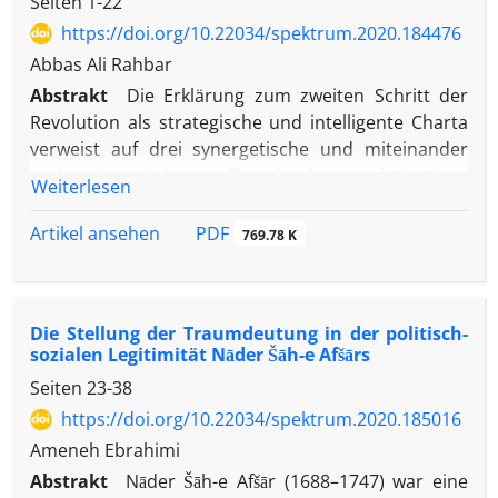
Seiten
1-22
https://doi.org/10.22034/spektrum.2020.184476
Abbas Ali Rahbar
Abstrakt
Die Erklärung zum zweiten Schritt der
Revolution als strategische und intelligente Charta
verweist auf drei synergetische und miteinander
verbundene Achsen: „Theorie des revolutionären
Weiterlesen
Systems, Potenzial der Islamischen Republik Iran
und die langfristige Perspektive einer neuen
PDF
Artikel ansehen
769.78 K
islamischen Zivilisation.“ Die Stärken der
Islamischen Republik Iran – wie die Etablierung einer
religiösen Demokratie, politische Unabhängigkeit,
Die Stellung der Traumdeutung in der politisch-
nationales Selbstvertrauen und die Beteiligung des
sozialen Legitimität Nāder Šāh-e Afšārs
Volkes an seinem politischen und
Seiten
23-38
sicherheitspolitischen Schicksal – legen auf der
Grundlage historischer Belege einen realistischen
https://doi.org/10.22034/spektrum.2020.185016
Fokus auf sozialpolitische Fragestellungen. Unter
Ameneh Ebrahimi
Anwendung eines interpretativen Ansatzes und
Abstrakt
Nāder Šāh-e Afšār (1688–1747) war eine
unter Nutzung der Technik der Eliten-