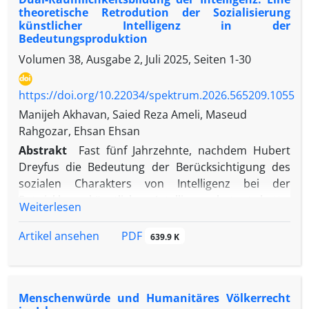
theoretische Retrodution der Sozialisierung
künstlicher Intelligenz in der
Bedeutungsproduktion
Volumen 38, Ausgabe 2, Juli 2025, Seiten
1-30
https://doi.org/10.22034/spektrum.2026.565209.1055
Manijeh Akhavan, Saied Reza Ameli, Maseud
Rahgozar, Ehsan Ehsan
Abstrakt
Fast fünf Jahrzehnte, nachdem Hubert
Dreyfus die Bedeutung der Berücksichtigung des
sozialen Charakters von Intelligenz bei der
Entwicklung künstlicher Intelligenz betont hatte,
Weiterlesen
und trotz der Konsolidierung von KI als aktant
innerhalb der Nachrichtenmedien, haben sich
PDF
Artikel ansehen
639.9 K
praktische Implementierungen schneller entwickelt
als die entsprechenden theoretischen
Untersuchungen. Da die Fähigkeit zur
Menschenwürde und Humanitäres Völkerrecht
Bedeutungsbildung innerhalb einer sozialen