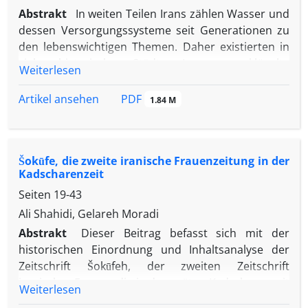
Abstrakt
In weiten Teilen Irans zählen Wasser und
dessen Versorgungssysteme seit Generationen zu
den lebenswichtigen Themen. Daher existierten in
vielen historischen Städten Irans ausgeklügelte
Weiterlesen
Wasserversorgungssysteme, deren Entwicklung für
Iranforscher von großer Bedeutung sein kann. Die
PDF
Artikel ansehen
1.84 M
Qanate haben maßgeblich zur Entwicklung
iranischer Städte, insbesondere in Wüstenregionen,
beigetragen. Kaschan ist eine der Städte, deren
Šokūfe, die zweite iranische Frauenzeitung in der
Qanate und Wasserreservoirs in Reiseberichten
Kadscharenzeit
und historischen Quellen erwähnt wurden. In
Seiten
19-43
diesem Beitrag wird die Bedeutung von
Wasserleitungen und Reservoirs in Kaschan in den
Ali Shahidi, Gelareh Moradi
Reiseberichten sowie ihre historische Entwicklung
Abstrakt
Dieser Beitrag befasst sich mit der
und Vervollkommnung dargestellt. Auch der
historischen Einordnung und Inhaltsanalyse der
heutige Zustand dieser traditionellen
Zeitschrift Šokūfeh, der zweiten Zeitschrift
Wasserversorgungssysteme wird anhand
iranischer Frauen, die in der späten Kadscharenzeit
Weiterlesen
schriftlicher Quellen, Karten und mündlicher
(1330–1334 AH / 1911–1915 n. Chr.) erschien.